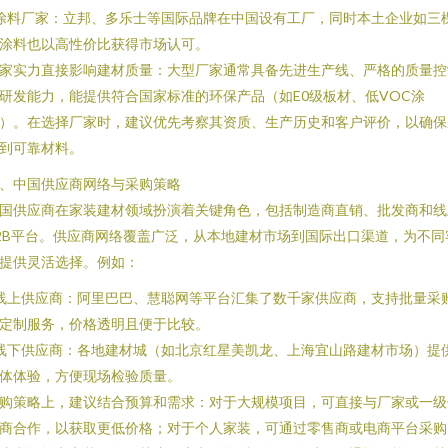
 涂料厂家：立邦、多乐士等国际品牌在中国设有工厂，同时本土企业如三
涂料也以高性价比获得市场认可。
家实力直接影响建材质量：大型厂家通常具备先进生产线、严格的质量控
研发能力，能提供符合国家标准的环保产品（如E0级板材、低VOC涂
）。在选择厂家时，建议优先考察其资质、生产历史和客户评价，以确保
到可靠材料。
、中国供应商网络与采购策略
国供应商在家装建材领域扮演着关键角色，包括制造商直销、批发商和线
2B平台。供应商网络覆盖广泛，从本地建材市场到国际出口渠道，为不同
提供灵活选择。例如：
 线上供应商：阿里巴巴、慧聪网等平台汇集了数千家供应商，支持批量采
定制服务，价格透明且便于比较。
 线下供应商：各地建材城（如北京红星美凯龙、上海宜山路建材市场）提
体体验，方便现场检验质量。
购策略上，建议结合预算和需求：对于大规模项目，可直接与厂家或一级
商合作，以获取更低价格；对于个人家装，可通过零售商或电商平台采购