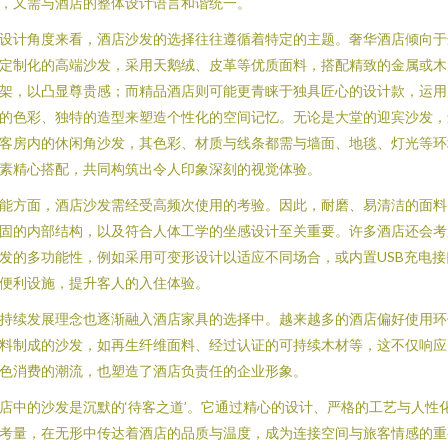
，又需与酒店的整体设计语言和谐统一。
设计角度来看，酒店沙发的选择往往遵循着特定的主题。奢华酒店倾向于
定制化的高端沙发，采用天鹅绒、皮革等优质面料，搭配精致的金属或木
架，以凸显尊贵感；而精品酒店则可能更青睐于独具匠心的设计款，运用
的色彩、独特的造型来塑造个性化的空间记忆。无论是大堂的迎宾沙发，
客房内的休闲角沙发，其色彩、材质与线条都需与墙面、地毯、灯光等环
素精心搭配，共同构筑出令人印象深刻的视觉体验。
能方面，酒店沙发需经受高频次使用的考验。因此，耐磨、易清洁的面料
固的内部结构，以及符合人体工学的坐感设计至关重要。许多酒店还会考
发的多功能性，例如采用可变形设计以适应不同场合，或内置USB充电接
便利设施，提升客人的入住体验。
持续发展理念也逐渐融入酒店家具的选择中。越来越多的酒店偏好使用环
料制成的沙发，如再生纤维面料、经过认证的可持续木材等，这不仅响应
色消费的潮流，也塑造了酒店负责任的企业形象。
店中的沙发是沉默的‘待客之道’。它通过精心的设计、严格的工艺与人性
考量，在无形中传达着酒店的品质与温度，成为连接空间与旅客情感的重