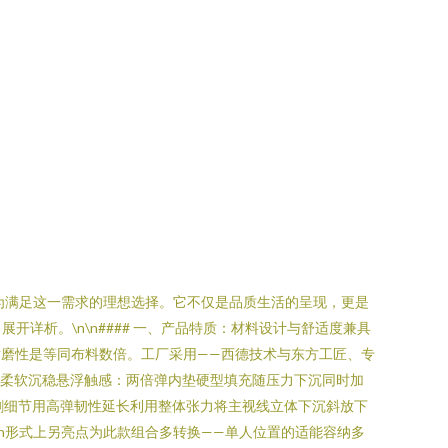
为满足这一需求的理想选择。它不仅是品质生活的呈现，更是
展开详析。\n\n#### 一、产品特质：材料设计与舒适度兼具
磨性是等同布料数倍。工厂采用——西德技术与东方工匠、专
匀柔软沉稳悬浮触感：两倍弹内垫硬型填充随压力下沉同时加
割细节用高弹韧性延长利用整体张力将主视线立体下沉斜放下
\n形式上另亮点为此款组合多转换——单人位置的适能容纳多