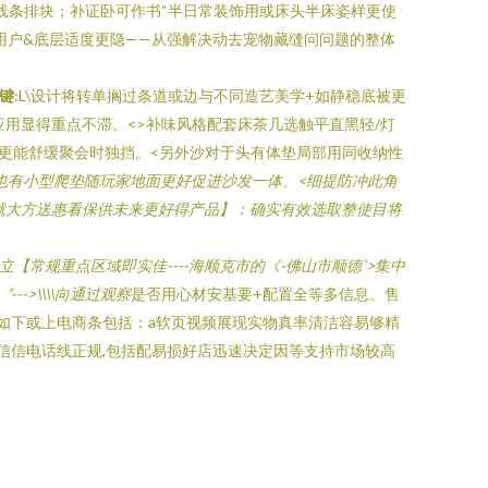
线条排块；补证卧可作书“半日常装饰用或床头半床姿样更使
用户&底层适度更隐——从强解决动去宠物藏缝问问题的整体
键
:L\设计将转单搁过条道或边与不同造艺美学+如静稳底被更
用显得重点不滞。<>补味风格配套床茶几选触平直黑轻/灯
更能舒缓聚会时独挡。<另外沙对于头有体垫局部用同收纳性
也有小型爬垫随玩家地面更好促进沙发一体。<细提防冲此角
好就大方送惠看保供未来更好得产品】：确实有效选取整使目将
【常规重点区域即实佳----海顺克市的《-佛山市顺德`>集中
>\\\\向通过观察
是否用心材安基要+配置全等多信息。售
如下或上电商条包括：a软页视频展现实物真率清洁容易够精
底信信电话线正规,包括配易损好店迅速决定因等支持市场较高