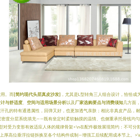
实用。而
[简约现代头层真皮沙发]
，尤其是L型转角三人组合设计，恰恰成
设计与舒适度
、
空间与适用场景分析
以及
厂家选购要点与消费须知
几方面，
微汗孔的特有通透属性，回弹又好，也更加透气亲肤；相比非真皮产品，耐
双密度分层系统填充——既有坐定时柔软触摸的温情、也侧重承托骨线均
型对受力变形有效适应人体的规律骨架>\n在配件极致展现简约：不可分
以上厚高位垂浮拉链拆换至各个结构件或制—增强工后续配用成本节上。>