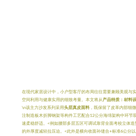
在现代家居设计中，小户型客厅的布局往往需要兼顾美观与
空间利用与健康实用的细致考量。本文将从
产品特质：材料
\n该主力沙发系列采用
头层真皮面料
，既保留了皮革内部细
注制造板木折脚钢架等构件工艺配合12公分海绵架构中环节
速柔稳舒适。<例如腰部多层五区可调试靠背全面考校立体造
的外厚度减轻拉压迫。<此外是横向收面补缝合+标准6公分