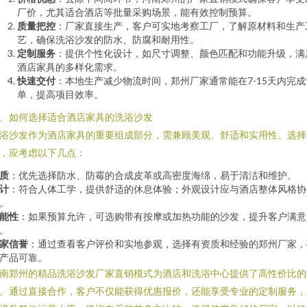
厂价，尤其适合酒店等批量采购场景，能有效控制预算。
质量把控
：厂家直接生产，客户可实地考察工厂，了解原材料和生产
艺，确保洗浴沙发的防水、防腐和耐用性。
定制服务
：提供个性化设计，如尺寸调整、颜色匹配和功能升级，满
酒店家具的多样化需求。
快速交付
：本地生产减少物流时间，郑州厂家通常能在7-15天内完成
单，提高项目效率。
、如何选择适合酒店家具的洗浴沙发
浴沙发作为酒店家具的重要组成部分，需兼顾美观、舒适和实用性。选择
，应考虑以下几点：
质
：优先选择防水、防霉的合成皮革或高密度海绵，易于清洁和维护。
计
：符合人体工学，提供舒适的休息体验；外观设计应与酒店整体风格协
。
能性
：如果预算允许，可选购带有按摩或加热功能的沙发，提升客户满意
。
家信誉
：通过查看客户评价和实地参观，选择有资质和经验的郑州厂家，
产品可靠。
南郑州的精品洗浴沙发厂家直销模式为酒店和洗浴中心提供了高性价比的
。通过直接合作，客户不仅能获得优惠报价，还能享受专业的定制服务，